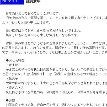
2018/01/12
謹賀新年
新年あけましておめでとうございます。
旧年中は格別なご高配を賜り、まことに有難く厚く御礼申し上げます。
よう、心よりお願い申し上げます。
硬い挨拶はさておき…食べ物って素晴らしいですよね。
美味しいものを食べると幸せな気持ちになる私です。
皆様、休み中はどのようなものを食されましたでしょうか。日本ではお
の定番と思います。これらの食事は、縁起物として新しい年の幕開けが良
です。今回は、それぞれにどのような効果があるかご紹介したいと思いま
◆おせち料理
・かまぼこ
かまぼこの半円の形状は日の出を表しており、新しい年の象徴としてぴ
と思いますが、紅は【魔除け】白は【神聖】の意味があるので縁起がいい
・数の子
大量の卵の塊ですから、子宝に恵まれ子孫繁栄が叶うと言われておりま
・栗きんとん
見た目がきれいな黄色の為、金銀財宝に例えられ、金運や豊かさを運ぶ
◆お餅
お餅は良く伸びる為、寿命が長く伸び、切れなくなるといわれておりま