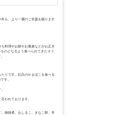
本年も、より一層のご支援を賜ります
せち料理やお餅やお蕎麦などがお正月
いものとなるよう食べられてきたそう
す。
ったりです。紅白のかまぼこを食べる
のです。
す。
と言われております。
す。御雑煮、おしるこ、きなこ餅、辛