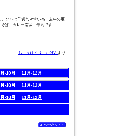
た、ソバは千切れやすい為、去年の厄
きそば、カレー南蛮…最高です。
お手々はくり～むぱん
より
9月-10月
11月-12月
9月-10月
11月-12月
9月-10月
11月-12月