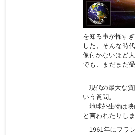
を知る事が怖す
した。そんな時代
像付かないほど
でも、まだまだ
現代の最大な質
いう質問。
地球外生物は映
と言われたりし
1961年にフラ