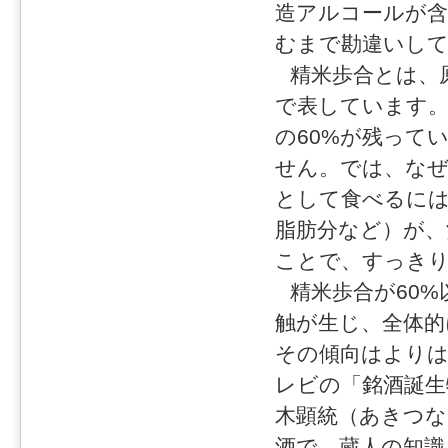
造アルコールが
むまで勘違いし
精米歩合とは、
で表しています。
の60%が残って
せん。では、なぜ
として食べるに
脂肪分など）が、
ことで、すっき
精米歩合が60
触が生じ、全体的
その傾向はより
レビの「銘酒誕生
木顕統（あきつな
酒で、蔵人の知