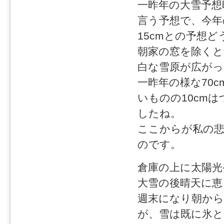
一昨年の大雪予想時
言う予想で、今年
15cmとの予想
朝家の窓を除くと
白な雪原が広がっ
一昨年の様な70
いものの10cm
したね。
ここからが私の
のです。
倉庫の上に太陽光
大雪の後晴天に恵
週末になり朝から
が、雪は既に氷と