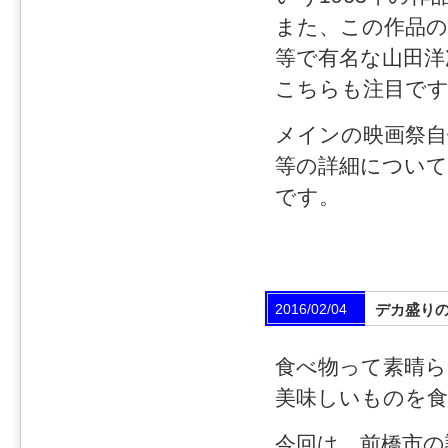
また、この作品の
等で有名な山田
こちらも注目で
メインの映画祭自体
等の詳細について
です。
2016/02/04
デカ盛り
食べ物って素晴
美味しいものを
今回は、前橋市の