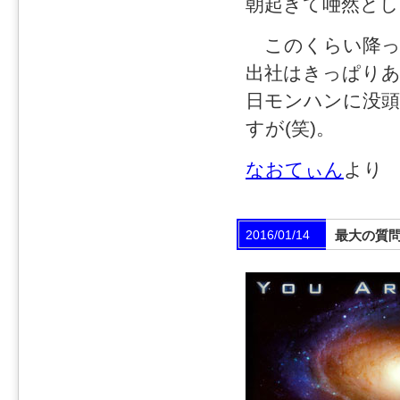
朝起きて唖然とし
このくらい降っ
出社はきっぱり
日モンハンに没
すが(笑)。
なおてぃん
より
2016/01/14
最大の質問