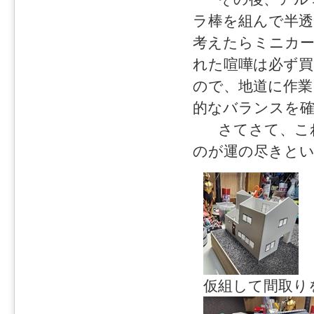
ラ棒を組んで半
考えたらミニカ
れた喧嘩は必ず
ので、地道に作業
的なバランスを
さてさて、これ
のが運の尽きと
仮組して間取り