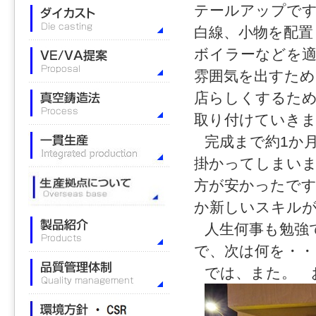
テールアップで
白線、小物を配置
ボイラーなどを適
雰囲気を出すた
店らしくするた
取り付けていきま
完成まで約1か
掛かってしまいま
方が安かったです
か新しいスキル
人生何事も勉強
で、次は何を・・
では、また。 