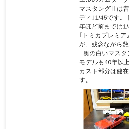
マスタングⅡは昔
ディ｣1/45で
年ほど前までは1
｢トミカプレミアム
が、残念ながら
奥の白いマスタ
モデルも40年以
カスト部分は健在
す。