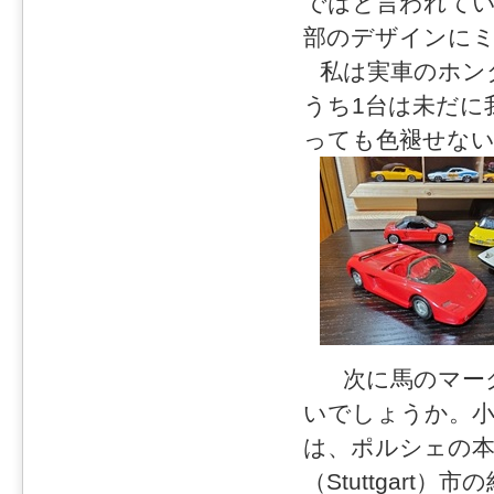
ではと言われて
部のデザインに
私は実車のホン
うち1台は未だに
っても色褪せな
次に馬のマーク
いでしょうか。
は、ポルシェの
（Stuttgart