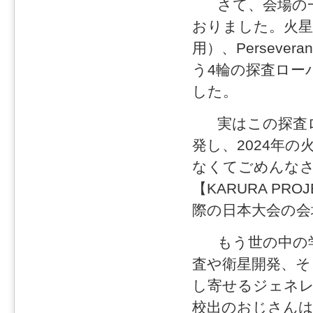
さて、会場の一
おりました。火星探査
用）、Perseve
う4輪の探査ロー
した。
実はこの探査ロ
発し、2024年
なくてごめんな
【KARURA P
際の日本大会の会
もう世の中の学
査や衛星開発、そ
し寄せるジェネ
校出のおじさんは