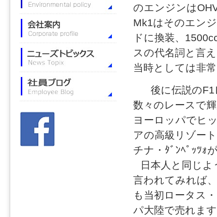
のエンジンはOHV
Mk1はそのエン
ドに換装、1500
スの代名詞と言
当時としては非常
後に伝説のF1
数々のレースで輝
ヨーロッパでヒ
アの高級リゾート
チナ・ﾀﾞﾝﾍﾟｯ
日本人と同じよ
言われてみれば、
も当初ロータス
パ大陸で売れま