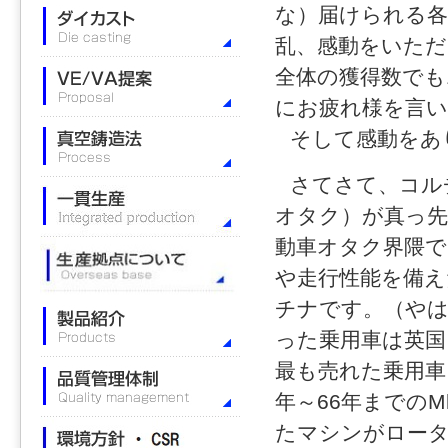
な）届けられる
乱、感動をいただ
全体の獲得数でも
にお疲れ様を言
そして感動をあ
さてさて、コル
オタク）が真っ先
動車オタク界隈で
や走行性能を備え
チナです。（や
った乗用車は英国
最も売れた乗用車
年～66年までの
たマシンがロータ